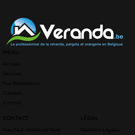
MENU
Accueil
Services
Nos Réalisations
Conseils
Contact
CONTACT
LÉGAL
Rue Paul-Godefroid Noël,
Mentions Légales