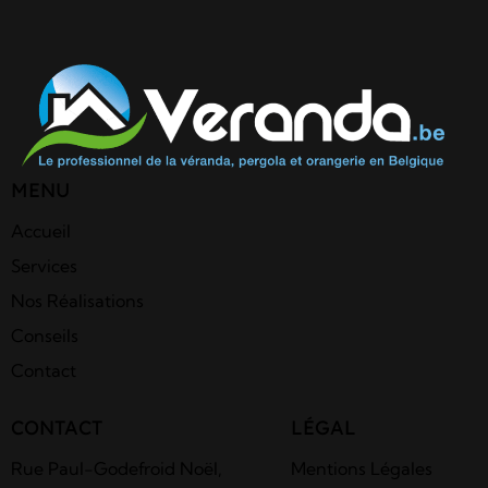
MENU
Accueil
Services
Nos Réalisations
Conseils
Contact
CONTACT
LÉGAL
Rue Paul-Godefroid Noël,
Mentions Légales